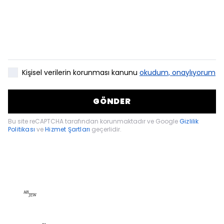
Kişisel verilerin korunması kanunu
okudum, onaylıyorum
GÖNDER
Bu site reCAPTCHA tarafından korunmaktadır ve Google
Gizlilik
Politikası
ve
Hizmet Şartları
geçerlidir.