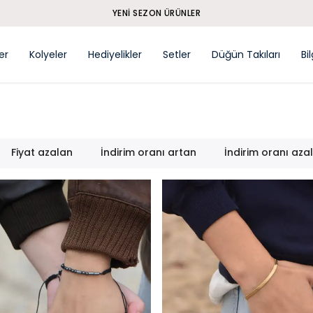
YENI SEZON ÜRÜNLER
ler
Kolyeler
Hediyelikler
Setler
Düğün Takıları
Bi
Fiyat azalan
İndirim oranı artan
İndirim oranı aza