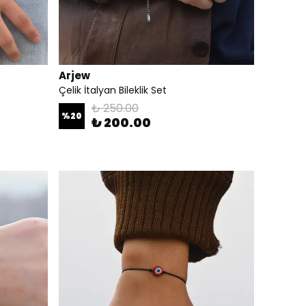
Arjew
Çelik İtalyan Bileklik Set
₺ 250.00
%
20
₺ 200.00