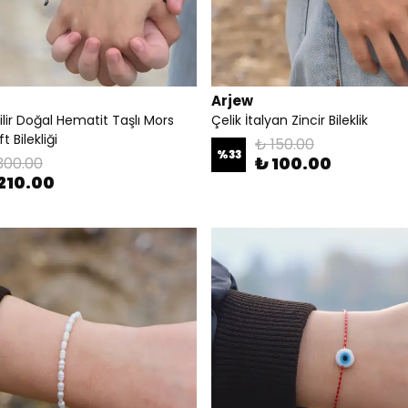
Arjew
lir Doğal Hematit Taşlı Mors
Çelik İtalyan Zincir Bileklik
t Bilekliği
₺ 150.00
%
33
₺ 100.00
300.00
210.00