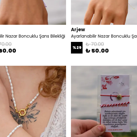
Arjew
lir Nazar Boncuklu Şans Bilekliği
Ayarlanabilir Nazar Boncuklu Şan
70.00
₺ 70.00
%
29
60.00
₺ 50.00