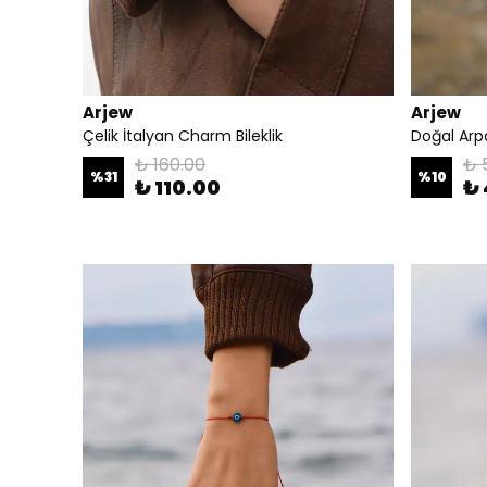
Arjew
Arjew
Çelik İtalyan Charm Bileklik
Doğal Arpa 
₺ 160.00
₺ 
%
31
%
10
₺ 110.00
₺