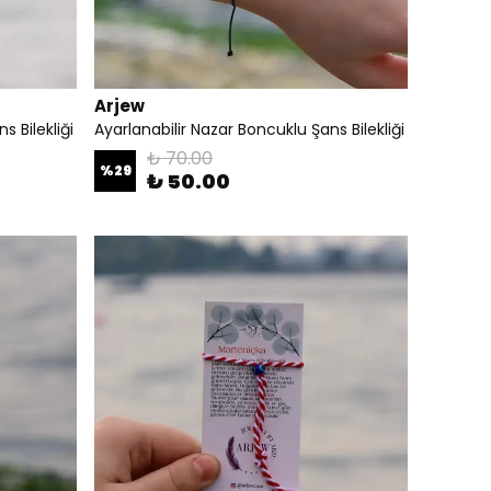
Arjew
s Bilekliği
Ayarlanabilir Nazar Boncuklu Şans Bilekliği
₺ 70.00
%
29
₺ 50.00