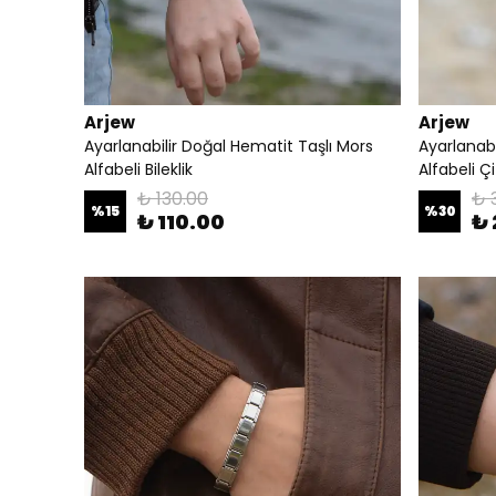
Arjew
Arjew
Ayarlanabilir Doğal Hematit Taşlı Mors
Ayarlanabi
Alfabeli Bileklik
Alfabeli Çif
₺ 130.00
₺ 
%
15
%
30
₺ 110.00
₺ 