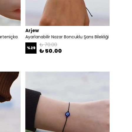
Arjew
arteniçka
Ayarlanabilir Nazar Boncuklu Şans Bilekliği
₺ 70.00
%
29
₺ 50.00