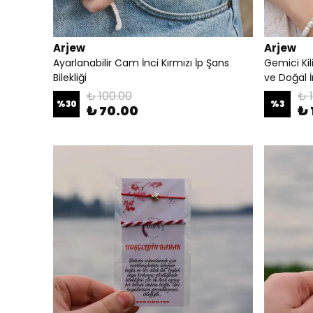
Arjew
Arjew
Ayarlanabilir Cam İnci Kırmızı İp Şans
Gemici Kil
Bilekliği
ve Doğal İn
₺ 100.00
₺ 
%
30
%
3
₺ 70.00
₺ 