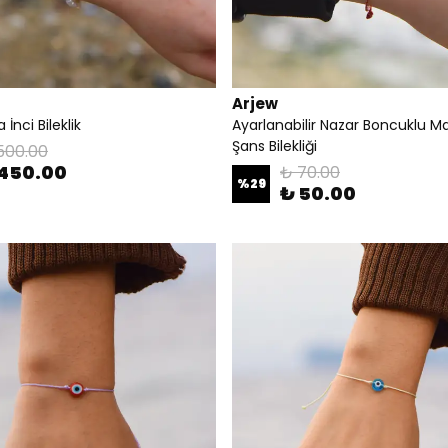
Arjew
İnci Bileklik
Ayarlanabilir Nazar Boncuklu M
Şans Bilekliği
500.00
 450.00
₺ 70.00
%
29
₺ 50.00