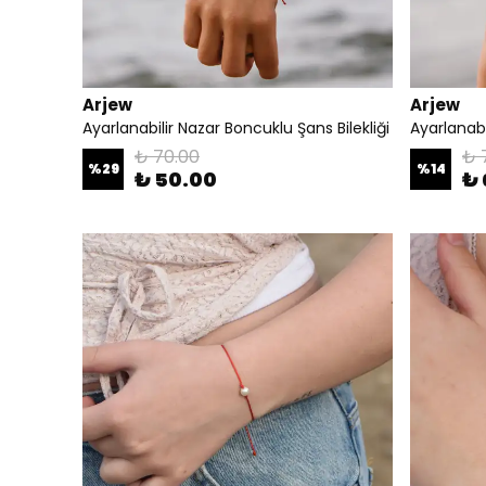
Arjew
Arjew
Ayarlanabilir Nazar Boncuklu Şans Bilekliği
Ayarlanabi
₺ 70.00
₺ 
%
29
%
14
₺ 50.00
₺ 