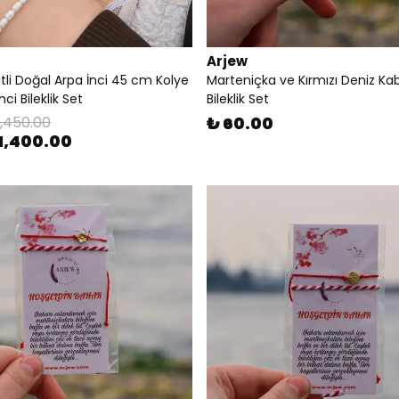
Arjew
itli Doğal Arpa İnci 45 cm Kolye
Marteniçka ve Kırmızı Deniz K
ci Bileklik Set
Bileklik Set
1,450.00
₺ 60.00
1,400.00