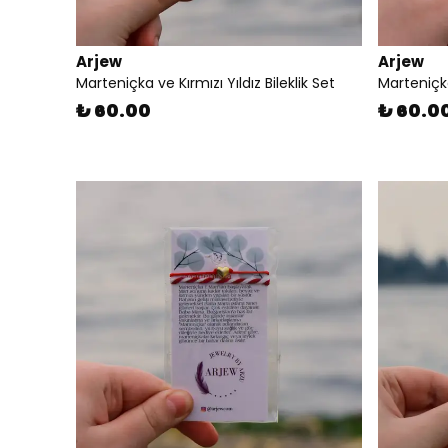
Arjew
Arjew
Marteniçka ve Kırmızı Yıldız Bileklik Set
Marteniçka
₺ 60.00
₺ 60.0