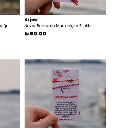
Arjew
abuğu
Nazar Boncuklu Marteniçka Bileklik
₺ 50.00