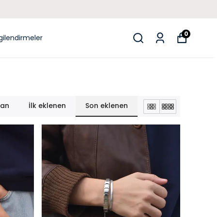
0
lgilendirmeler
lan
İlk eklenen
Son eklenen