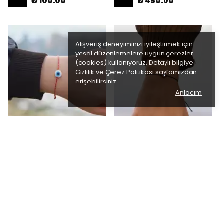
₺ 100.00
₺ 450.00
Alışveriş deneyiminizi iyileştirmek için
yasal düzenlemelere uygun çerezler
(cookies) kullanıyoruz. Detaylı bilgiye
Gizlilik ve Çerez Politikası
sayfamızdan
erişebilirsiniz.
Anladım
Arjew
Arjew
Ayarlanabilir Nazar Boncuklu
Ayarlanabilir Nazar Boncuklu
Marteniçka Şans Bilekliği
Şans Bilekliği
₺ 70.00
₺ 70.00
%
29
%
29
₺ 50.00
₺ 50.00