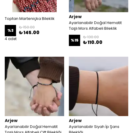
Arjew
Toptan Marteniçka Bileklik
Ayarlanabilir Doğal Hematit
₺ 150.00
Taşlı Mors Alfabeli Bileklik
%
3
₺ 145.00
₺ 130.00
4 adet
%
15
₺ 110.00
Arjew
Arjew
Ayarlanabilir Doğal Hematit
Ayarlanabilir Siyah İp Şans
Taşlı Mors Alfabeli Çift Bilekliği
Bilekliği