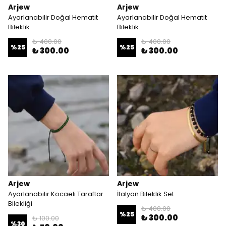
Arjew
Arjew
Ayarlanabilir Doğal Hematit
Ayarlanabilir Doğal Hematit
Bileklik
Bileklik
₺ 400.00
₺ 400.00
%
25
%
25
₺ 300.00
₺ 300.00
Arjew
Arjew
Ayarlanabilir Kocaeli Taraftar
İtalyan Bileklik Set
Bilekliği
₺ 400.00
%
25
₺ 300.00
₺ 100.00
%
30