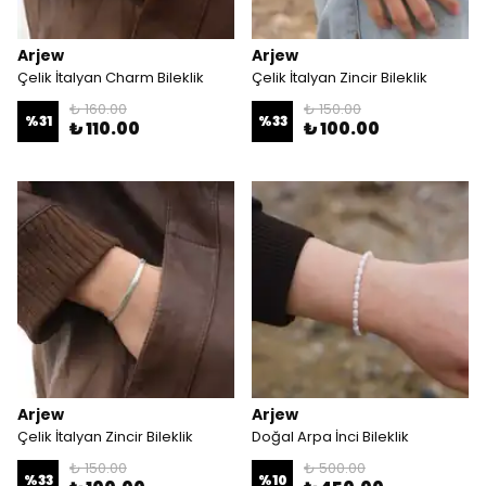
Arjew
Arjew
Çelik İtalyan Charm Bileklik
Çelik İtalyan Zincir Bileklik
₺ 160.00
₺ 150.00
%
31
%
33
₺ 110.00
₺ 100.00
Arjew
Arjew
Çelik İtalyan Zincir Bileklik
Doğal Arpa İnci Bileklik
₺ 150.00
₺ 500.00
%
33
%
10