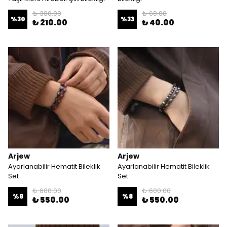
₺ 300.00
₺ 60.00
%
30
%
33
₺ 210.00
₺ 40.00
Arjew
Arjew
Ayarlanabilir Hematit Bileklik
Ayarlanabilir Hematit Bileklik
Set
Set
₺ 600.00
₺ 600.00
%
8
%
8
₺ 550.00
₺ 550.00