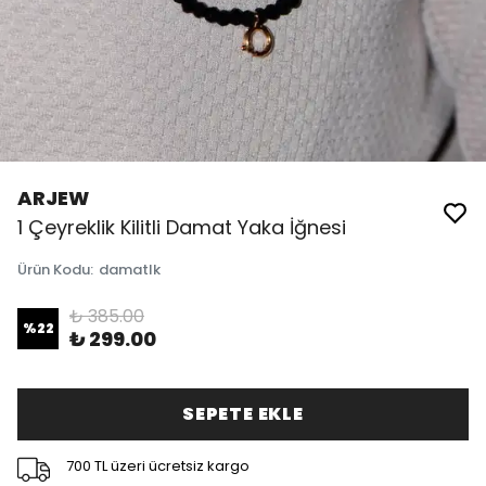
ARJEW
1 Çeyreklik Kilitli Damat Yaka İğnesi
Ürün Kodu
:
damatlk
₺ 385.00
%
22
₺ 299.00
SEPETE EKLE
700 TL üzeri ücretsiz kargo