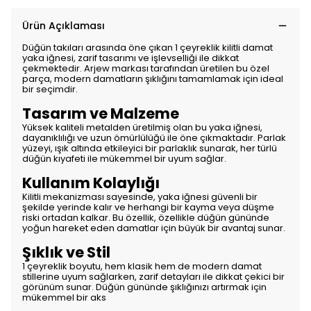
Ürün Açıklaması
Düğün takıları arasında öne çıkan 1 çeyreklik kilitli damat
yaka iğnesi, zarif tasarımı ve işlevselliği ile dikkat
çekmektedir. Arjew markası tarafından üretilen bu özel
parça, modern damatların şıklığını tamamlamak için ideal
bir seçimdir.
Tasarım ve Malzeme
Yüksek kaliteli metalden üretilmiş olan bu yaka iğnesi,
dayanıklılığı ve uzun ömürlülüğü ile öne çıkmaktadır. Parlak
yüzeyi, ışık altında etkileyici bir parlaklık sunarak, her türlü
düğün kıyafeti ile mükemmel bir uyum sağlar.
Kullanım Kolaylığı
Kilitli mekanizması sayesinde, yaka iğnesi güvenli bir
şekilde yerinde kalır ve herhangi bir kayma veya düşme
riski ortadan kalkar. Bu özellik, özellikle düğün gününde
yoğun hareket eden damatlar için büyük bir avantaj sunar.
Şıklık ve Stil
1 çeyreklik boyutu, hem klasik hem de modern damat
stillerine uyum sağlarken, zarif detayları ile dikkat çekici bir
görünüm sunar. Düğün gününde şıklığınızı artırmak için
mükemmel bir aks