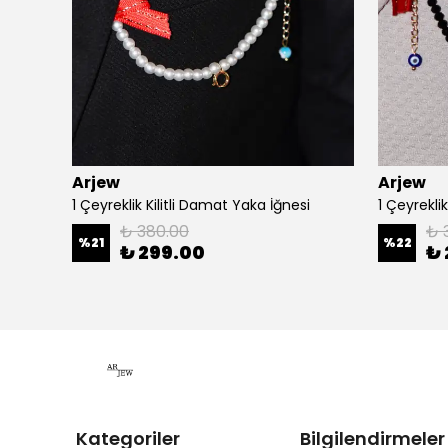
Arjew
Arjew
iği
1 Çeyreklik Kilitli Damat Yaka İğnesi
1 Çeyrekli
₺ 380.00
₺ 
%
21
%
22
₺ 299.00
₺ 
Kategoriler
Bilgilendirmeler