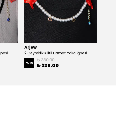
Arjew
Arjew
ğnesi
2 Çeyreklik Kilitli Damat Yaka İğnesi
3 Çeyre
₺ 380.00
%
14
₺ 325.00
₺ 29