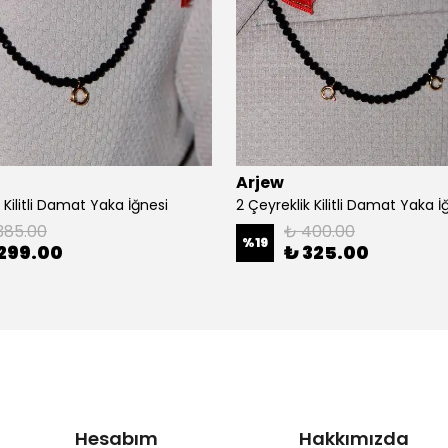
Arjew
k Kilitli Damat Yaka İğnesi
2 Çeyreklik Kilitli Damat Yaka İ
385.00
₺ 400.00
%
19
299.00
₺ 325.00
Hesabım
Hakkımızda