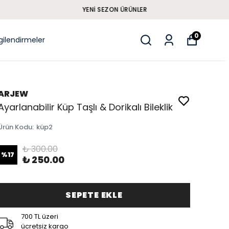
0
lgilendirmeler
ARJEW
Ayarlanabilir Küp Taşlı & Dorikalı Bileklik
Ürün Kodu
:
küp2
₺ 300.00
%
17
₺ 250.00
SEPETE EKLE
700 TL üzeri
ücretsiz kargo