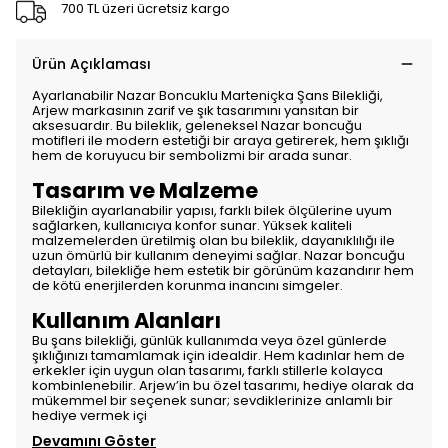
700 TL üzeri ücretsiz kargo
Ürün Açıklaması
Ayarlanabilir Nazar Boncuklu Marteniçka Şans Bilekliği,
Arjew markasının zarif ve şık tasarımını yansıtan bir
aksesuardır. Bu bileklik, geleneksel Nazar boncuğu
motifleri ile modern estetiği bir araya getirerek, hem şıklığı
hem de koruyucu bir sembolizmi bir arada sunar.
Tasarım ve Malzeme
Bilekliğin ayarlanabilir yapısı, farklı bilek ölçülerine uyum
sağlarken, kullanıcıya konfor sunar. Yüksek kaliteli
malzemelerden üretilmiş olan bu bileklik, dayanıklılığı ile
uzun ömürlü bir kullanım deneyimi sağlar. Nazar boncuğu
detayları, bilekliğe hem estetik bir görünüm kazandırır hem
de kötü enerjilerden korunma inancını simgeler.
Kullanım Alanları
Bu şans bilekliği, günlük kullanımda veya özel günlerde
şıklığınızı tamamlamak için idealdir. Hem kadınlar hem de
erkekler için uygun olan tasarımı, farklı stillerle kolayca
kombinlenebilir. Arjew’in bu özel tasarımı, hediye olarak da
mükemmel bir seçenek sunar; sevdiklerinize anlamlı bir
hediye vermek içi
Devamını Göster