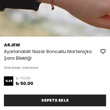
ARJEW
Ayarlanabilir Nazar Boncuklu Marteniçka
Şans Bilekliği
Ürün Kodu
:
martsans
₺ 70.00
%
29
₺ 50.00
SEPETE EKLE