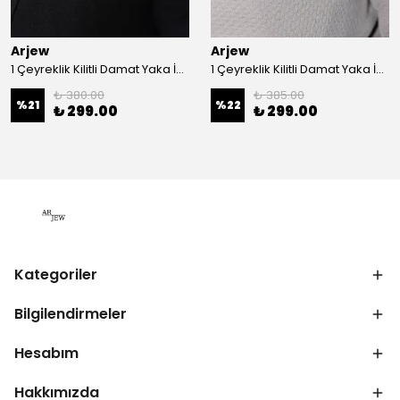
Arjew
Arjew
1 Çeyreklik Kilitli Damat Yaka İğnesi
1 Çeyreklik Kilitli Damat Yaka İğnesi
₺ 380.00
₺ 385.00
%
21
%
22
₺ 299.00
₺ 299.00
Kategoriler
Bilgilendirmeler
Hesabım
Hakkımızda