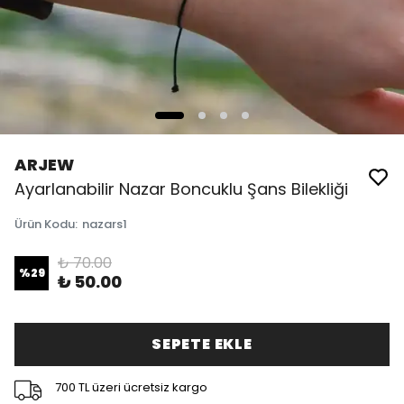
ARJEW
Ayarlanabilir Nazar Boncuklu Şans Bilekliği
Ürün Kodu
:
nazars1
₺ 70.00
%
29
₺ 50.00
SEPETE EKLE
700 TL üzeri ücretsiz kargo