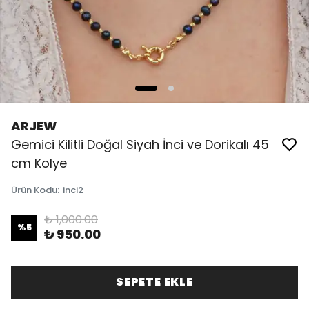
ARJEW
Gemici Kilitli Doğal Siyah İnci ve Dorikalı 45
cm Kolye
Ürün Kodu
:
inci2
₺ 1,000.00
%
5
₺ 950.00
SEPETE EKLE