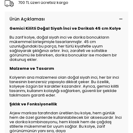
700 TL üzeri ücretsiz kargo
Ürün Açıklaması
Gemici Kilitli Doğal Siyah İnci ve Dorikalı 45 cm Kolye
Bu zarif kolye, doğal siyah inci ve dorika boncukların
mükemmel birleşimiyle tasarlanmıştır. 45 cm
uzunluğundaki bu parça, her türlü kıyafetle uyum
sağlayarak şıklığınızı artırır. İnci, zarafeti ve sofistike
görünümü ile bilinirken, dorika boncuklar ise modern bir
dokunuş ekler.
Malzeme ve Tasarım
Kolyenin ana malzemesi olan doğal siyah inci, her bir inci
tanesinin benzersiz yapısıyla dikkat çeker. Bu özellik,
kolyeye özgün bir karakter kazandırır. Ayrıca, gemici kilitli
tasarımı, kullanım kolaylığı sağlarken, güvenli bir şekilde
takılmasını garanti eder.
Şıklık ve Fonksiyonellik
Arjew markası tarafından üretilen bu kolye, hem günlük
hem de özel günlerde kullanılabilecek bir aksesuardır. İnci
ve dorika kombinasyonu, hem klasik hem de çağdaş
stillerle mükemmel bir uyum sağlar. Bu kolye, zarif
görünümünün yanı sıra, daya