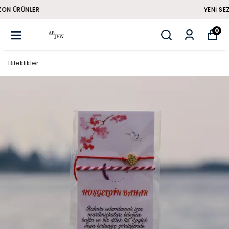
YENI SEZON ÜRÜNLER
0
Bileklikler