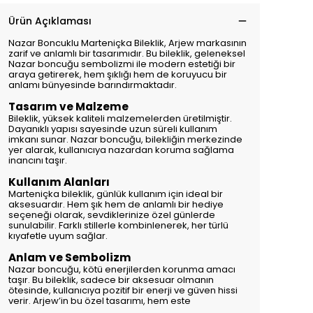
Ürün Açıklaması
Nazar Boncuklu Marteniçka Bileklik, Arjew markasının
zarif ve anlamlı bir tasarımıdır. Bu bileklik, geleneksel
Nazar boncuğu sembolizmi ile modern estetiği bir
araya getirerek, hem şıklığı hem de koruyucu bir
anlamı bünyesinde barındırmaktadır.
Tasarım ve Malzeme
Bileklik, yüksek kaliteli malzemelerden üretilmiştir.
Dayanıklı yapısı sayesinde uzun süreli kullanım
imkanı sunar. Nazar boncuğu, bilekliğin merkezinde
yer alarak, kullanıcıya nazardan koruma sağlama
inancını taşır.
Kullanım Alanları
Marteniçka bileklik, günlük kullanım için ideal bir
aksesuardır. Hem şık hem de anlamlı bir hediye
seçeneği olarak, sevdiklerinize özel günlerde
sunulabilir. Farklı stillerle kombinlenerek, her türlü
kıyafetle uyum sağlar.
Anlam ve Sembolizm
Nazar boncuğu, kötü enerjilerden korunma amacı
taşır. Bu bileklik, sadece bir aksesuar olmanın
ötesinde, kullanıcıya pozitif bir enerji ve güven hissi
verir. Arjew’in bu özel tasarımı, hem este