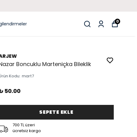
0
lgilendirmeler
ARJEW
Nazar Boncuklu Marteniçka Bileklik
Ürün Kodu
:
mart7
₺ 50.00
SEPETE EKLE
700 TL üzeri
ücretsiz kargo