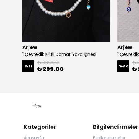
Arjew
Arjew
iği
1 Çeyreklik Kilitli Damat Yaka İğnesi
1 Çeyrekli
₺ 380.00
₺ 
%
21
%
22
₺ 299.00
₺ 
Kategoriler
Bilgilendirmeler
Anasayfa
Bilgilendirmeler