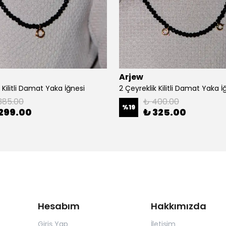
Arjew
k Kilitli Damat Yaka İğnesi
2 Çeyreklik Kilitli Damat Yaka İ
385.00
₺ 400.00
%
19
299.00
₺ 325.00
Hesabım
Hakkımızda
Giriş Yap
İletişim