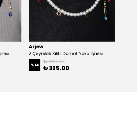
Arjew
Arjew
ğnesi
2 Çeyreklik Kilitli Damat Yaka İğnesi
3 Çeyre
₺ 380.00
%
14
₺ 325.00
₺ 29